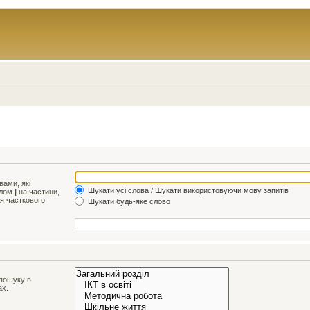
ами, які
Шукати усі слова / Шукати використовуючи мову запитів
олом
|
на частини,
ля часткового
Шукати будь-яке слово
 пошуку в
ах.