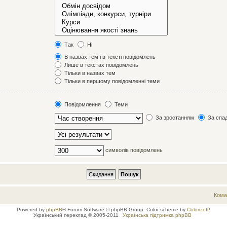
Так
Ні
В назвах тем і в тексті повідомлень
Лише в текстах повідомлень
Тільки в назвах тем
Тільки в першому повідомленні теми
Повідомлення
Теми
За зростанням
За спа
символів повідомлень
Кома
Powered by
phpBB
® Forum Software © phpBB Group. Color scheme by
ColorizeIt!
Український переклад © 2005-2011
Українська підтримка phpBB