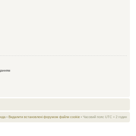
данням
нда
•
Видалити встановлені форумом файли cookie
• Часовий пояс UTC + 2 годин