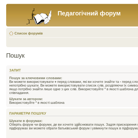
Педагогічний форум
Список форумів
Пошук
ЗАПИТ
Пошук за ключовими словами:
Ви можете використовувати
+
перед словами, які ви хочете знайти та
-
перед слов
непотрібно шукати. Ви можете використовувати список слів, розділяючи їх симв
якщо потрібно знайти лише одне з цих слів. Використовуйте * в якості шаблона д
співпадання.
Шукати за автором:
Використовуйте * в якості шаблона
ПАРАМЕТРИ ПОШУКУ
Шукати в форумах:
Оберіть форум чи форуми, де ви хочете здійснювати пошук. Задля прискорення
підфорумах ви можете обрати батьківський форум і увімкнути пошук в підфорум