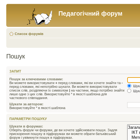
Педагогічний форум
Список форумів
Пошук
ЗАПИТ
Пошук за ключовими словами:
Ви можете використовувати
+
перед словами, які ви хочете знайти та
-
Шука
перед словами, які непотрібно шукати. Ви можете використовувати
список слів, розділяючи їх символом
|
на частини, якщо потрібно знайти
Шука
лише одне з цих слів. Використовуйте * в якості шаблона для
часткового співпадання.
Шукати за автором:
Використовуйте * в якості шаблона
ПАРАМЕТРИ ПОШУКУ
Шукати в форумах:
Оберіть форум чи форуми, де ви хочете здійснювати пошук. Задля
прискорення пошуку в підфорумах ви можете обрати батьківський
форум і увімкнути пошук в підфорумах.