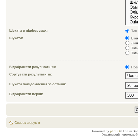
Шукати в підфорумах:
Так
Шукати:
В на
Лише
Тіль
Тіль
Відображати результати як:
Пов
Сортувати результати за:
Шукати повідомлення за останні:
Відображати перші:
Список форумів
Powered by
phpBB
® Forum Sof
Український переклад 