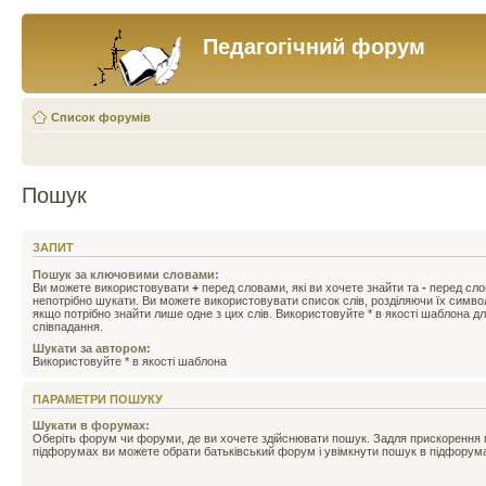
Педагогічний форум
Список форумів
Пошук
ЗАПИТ
Пошук за ключовими словами:
Ви можете використовувати
+
перед словами, які ви хочете знайти та
-
перед слов
непотрібно шукати. Ви можете використовувати список слів, розділяючи їх симв
якщо потрібно знайти лише одне з цих слів. Використовуйте * в якості шаблона д
співпадання.
Шукати за автором:
Використовуйте * в якості шаблона
ПАРАМЕТРИ ПОШУКУ
Шукати в форумах:
Оберіть форум чи форуми, де ви хочете здійснювати пошук. Задля прискорення
підфорумах ви можете обрати батьківський форум і увімкнути пошук в підфорум