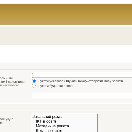
ами, які
Шукати усі слова / Шукати використовуючи мову запитів
олом
|
на частини,
ля часткового
Шукати будь-яке слово
 пошуку в
ах.