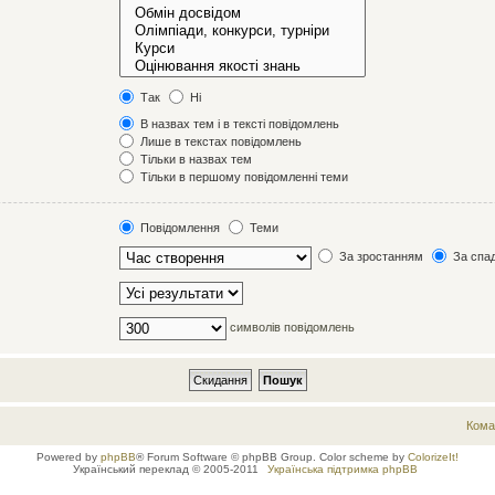
Так
Ні
В назвах тем і в тексті повідомлень
Лише в текстах повідомлень
Тільки в назвах тем
Тільки в першому повідомленні теми
Повідомлення
Теми
За зростанням
За спа
символів повідомлень
Кома
Powered by
phpBB
® Forum Software © phpBB Group. Color scheme by
ColorizeIt!
Український переклад © 2005-2011
Українська підтримка phpBB