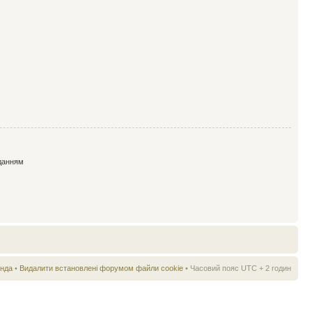
данням
нда
•
Видалити встановлені форумом файли cookie
• Часовий пояс UTC + 2 годин