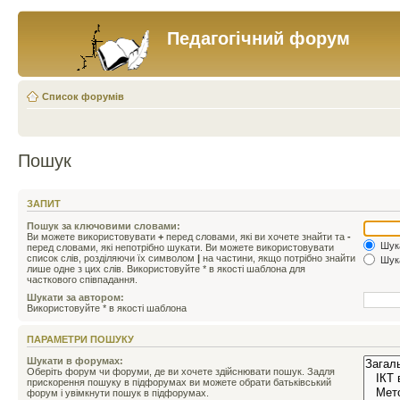
Педагогічний форум
Список форумів
Пошук
ЗАПИТ
Пошук за ключовими словами:
Ви можете використовувати
+
перед словами, які ви хочете знайти та
-
Шука
перед словами, які непотрібно шукати. Ви можете використовувати
список слів, розділяючи їх символом
|
на частини, якщо потрібно знайти
Шука
лише одне з цих слів. Використовуйте * в якості шаблона для
часткового співпадання.
Шукати за автором:
Використовуйте * в якості шаблона
ПАРАМЕТРИ ПОШУКУ
Шукати в форумах:
Оберіть форум чи форуми, де ви хочете здійснювати пошук. Задля
прискорення пошуку в підфорумах ви можете обрати батьківський
форум і увімкнути пошук в підфорумах.