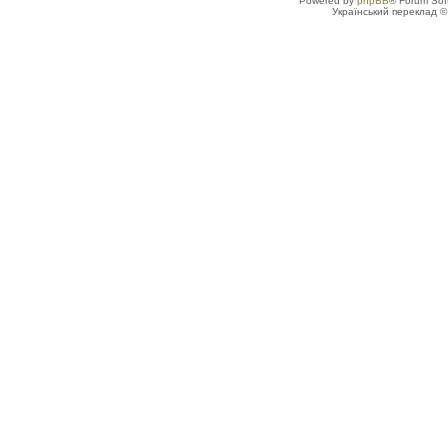
Powered by
phpBB
® Forum Sof
Український переклад 