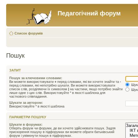
Педагогічний форум
Список форумів
Пошук
ЗАПИТ
Пошук за ключовими словами:
Ви можете використовувати
+
перед словами, які ви хочете знайти та
-
Шука
перед словами, які непотрібно шукати. Ви можете використовувати
список слів, розділяючи їх символом
|
на частини, якщо потрібно знайти
Шука
лише одне з цих слів. Використовуйте * в якості шаблона для
часткового співпадання.
Шукати за автором:
Використовуйте * в якості шаблона
ПАРАМЕТРИ ПОШУКУ
Шукати в форумах:
Оберіть форум чи форуми, де ви хочете здійснювати пошук. Задля
прискорення пошуку в підфорумах ви можете обрати батьківський
форум і увімкнути пошук в підфорумах.