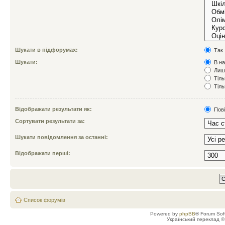
Шукати в підфорумах:
Так
Шукати:
В на
Лише
Тіль
Тіль
Відображати результати як:
Пов
Сортувати результати за:
Шукати повідомлення за останні:
Відображати перші:
Список форумів
Powered by
phpBB
® Forum Sof
Український переклад 