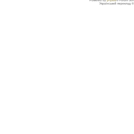
Powered by
phpBB
® Forum Sof
Український переклад 