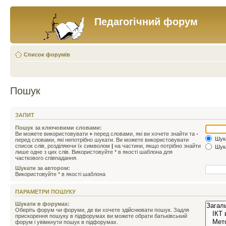
Педагогічний форум
Список форумів
Пошук
ЗАПИТ
Пошук за ключовими словами:
Ви можете використовувати
+
перед словами, які ви хочете знайти та
-
Шука
перед словами, які непотрібно шукати. Ви можете використовувати
список слів, розділяючи їх символом
|
на частини, якщо потрібно знайти
Шука
лише одне з цих слів. Використовуйте * в якості шаблона для
часткового співпадання.
Шукати за автором:
Використовуйте * в якості шаблона
ПАРАМЕТРИ ПОШУКУ
Шукати в форумах:
Оберіть форум чи форуми, де ви хочете здійснювати пошук. Задля
прискорення пошуку в підфорумах ви можете обрати батьківський
форум і увімкнути пошук в підфорумах.