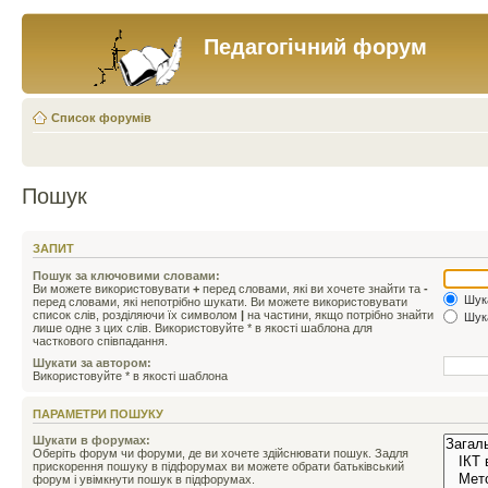
Педагогічний форум
Список форумів
Пошук
ЗАПИТ
Пошук за ключовими словами:
Ви можете використовувати
+
перед словами, які ви хочете знайти та
-
Шука
перед словами, які непотрібно шукати. Ви можете використовувати
список слів, розділяючи їх символом
|
на частини, якщо потрібно знайти
Шука
лише одне з цих слів. Використовуйте * в якості шаблона для
часткового співпадання.
Шукати за автором:
Використовуйте * в якості шаблона
ПАРАМЕТРИ ПОШУКУ
Шукати в форумах:
Оберіть форум чи форуми, де ви хочете здійснювати пошук. Задля
прискорення пошуку в підфорумах ви можете обрати батьківський
форум і увімкнути пошук в підфорумах.