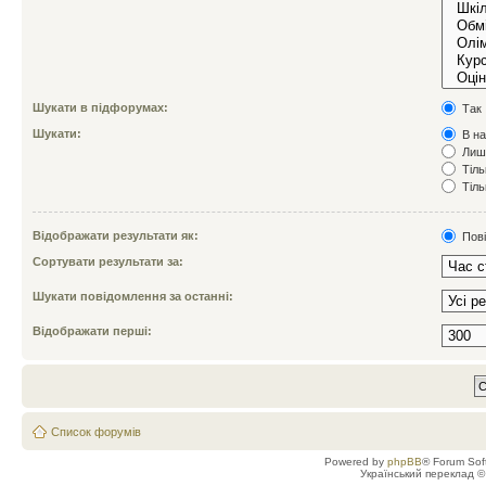
Шукати в підфорумах:
Так
Шукати:
В на
Лише
Тіль
Тіль
Відображати результати як:
Пов
Сортувати результати за:
Шукати повідомлення за останні:
Відображати перші:
Список форумів
Powered by
phpBB
® Forum Sof
Український переклад 