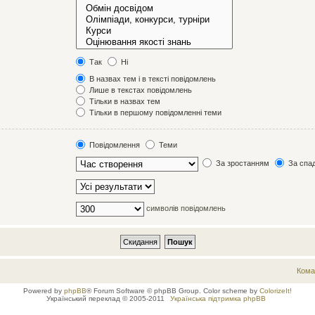
Так
Ні
В назвах тем і в тексті повідомлень
Лише в текстах повідомлень
Тільки в назвах тем
Тільки в першому повідомленні теми
Повідомлення
Теми
За зростанням
За спа
символів повідомлень
Кома
Powered by
phpBB
® Forum Software © phpBB Group. Color scheme by
ColorizeIt!
Український переклад © 2005-2011
Українська підтримка phpBB