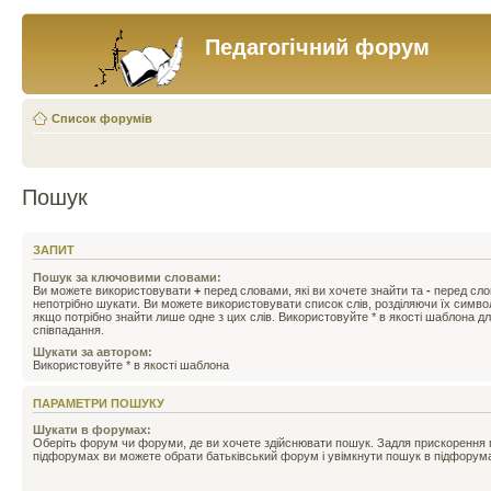
Педагогічний форум
Список форумів
Пошук
ЗАПИТ
Пошук за ключовими словами:
Ви можете використовувати
+
перед словами, які ви хочете знайти та
-
перед слов
непотрібно шукати. Ви можете використовувати список слів, розділяючи їх симв
якщо потрібно знайти лише одне з цих слів. Використовуйте * в якості шаблона д
співпадання.
Шукати за автором:
Використовуйте * в якості шаблона
ПАРАМЕТРИ ПОШУКУ
Шукати в форумах:
Оберіть форум чи форуми, де ви хочете здійснювати пошук. Задля прискорення
підфорумах ви можете обрати батьківський форум і увімкнути пошук в підфорум