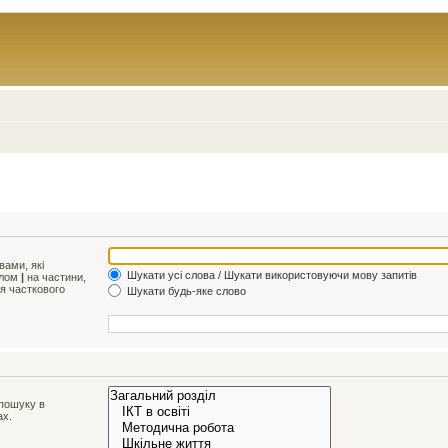
ами, які
Шукати усі слова / Шукати використовуючи мову запитів
олом
|
на частини,
ля часткового
Шукати будь-яке слово
 пошуку в
ах.