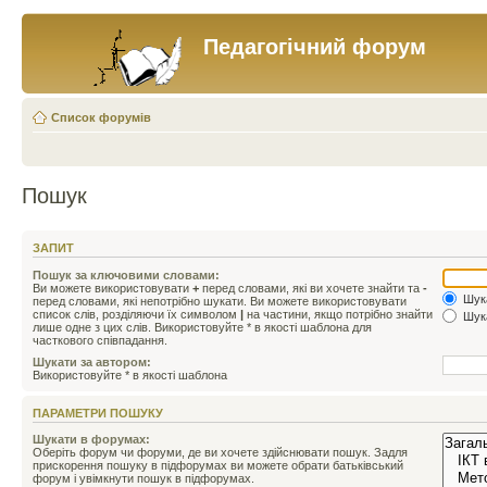
Педагогічний форум
Список форумів
Пошук
ЗАПИТ
Пошук за ключовими словами:
Ви можете використовувати
+
перед словами, які ви хочете знайти та
-
Шука
перед словами, які непотрібно шукати. Ви можете використовувати
список слів, розділяючи їх символом
|
на частини, якщо потрібно знайти
Шука
лише одне з цих слів. Використовуйте * в якості шаблона для
часткового співпадання.
Шукати за автором:
Використовуйте * в якості шаблона
ПАРАМЕТРИ ПОШУКУ
Шукати в форумах:
Оберіть форум чи форуми, де ви хочете здійснювати пошук. Задля
прискорення пошуку в підфорумах ви можете обрати батьківський
форум і увімкнути пошук в підфорумах.