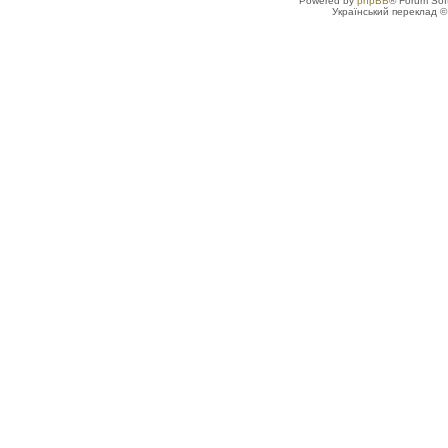
Powered by
phpBB
® Forum Sof
Український переклад 