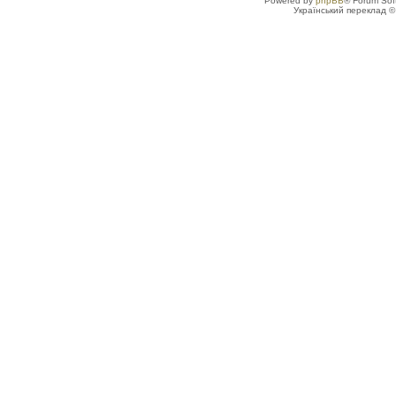
Powered by
phpBB
® Forum Sof
Український переклад 