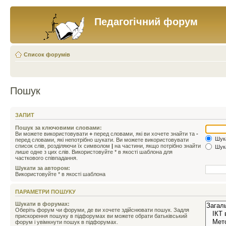
Педагогічний форум
Список форумів
Пошук
ЗАПИТ
Пошук за ключовими словами:
Ви можете використовувати
+
перед словами, які ви хочете знайти та
-
Шука
перед словами, які непотрібно шукати. Ви можете використовувати
список слів, розділяючи їх символом
|
на частини, якщо потрібно знайти
Шука
лише одне з цих слів. Використовуйте * в якості шаблона для
часткового співпадання.
Шукати за автором:
Використовуйте * в якості шаблона
ПАРАМЕТРИ ПОШУКУ
Шукати в форумах:
Оберіть форум чи форуми, де ви хочете здійснювати пошук. Задля
прискорення пошуку в підфорумах ви можете обрати батьківський
форум і увімкнути пошук в підфорумах.