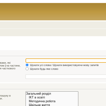
ами, які
Шукати усі слова / Шукати використовуючи мову запитів
олом
|
на частини,
ля часткового
Шукати будь-яке слово
 пошуку в
ах.