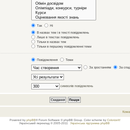
Так
Ні
В назвах тем і в тексті повідомлень
Лише в текстах повідомлень
Тільки в назвах тем
Тільки в першому повідомленні теми
Повідомлення
Теми
За зростанням
За спа
символів повідомлень
Кома
Powered by
phpBB
® Forum Software © phpBB Group. Color scheme by
ColorizeIt!
Український переклад © 2005-2011
Українська підтримка phpBB