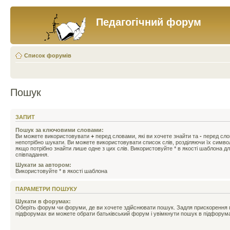
Педагогічний форум
Список форумів
Пошук
ЗАПИТ
Пошук за ключовими словами:
Ви можете використовувати
+
перед словами, які ви хочете знайти та
-
перед слов
непотрібно шукати. Ви можете використовувати список слів, розділяючи їх симв
якщо потрібно знайти лише одне з цих слів. Використовуйте * в якості шаблона д
співпадання.
Шукати за автором:
Використовуйте * в якості шаблона
ПАРАМЕТРИ ПОШУКУ
Шукати в форумах:
Оберіть форум чи форуми, де ви хочете здійснювати пошук. Задля прискорення
підфорумах ви можете обрати батьківський форум і увімкнути пошук в підфорум