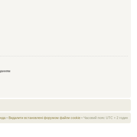
данням
нда
•
Видалити встановлені форумом файли cookie
• Часовий пояс UTC + 2 годин