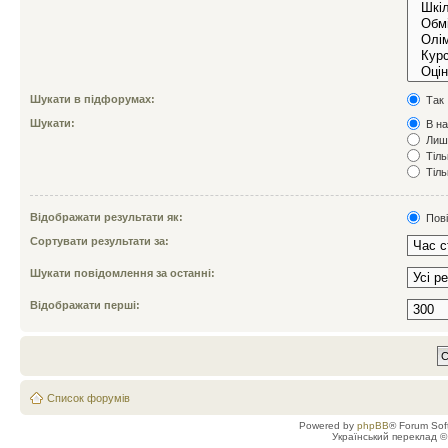
Шукати в підфорумах:
Так
Шукати:
В на
Лише
Тіль
Тіль
Відображати результати як:
Пов
Сортувати результати за:
Шукати повідомлення за останні:
Відображати перші:
Список форумів
Powered by
phpBB
® Forum Sof
Український переклад 