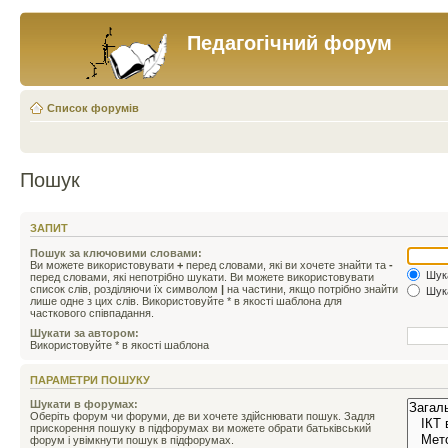
Педагогічний форум
Список форумів
Пошук
ЗАПИТ
Пошук за ключовими словами:
Ви можете використовувати
+
перед словами, які ви хочете знайти та
-
Шука
перед словами, які непотрібно шукати. Ви можете використовувати
список слів, розділяючи їх символом
|
на частини, якщо потрібно знайти
Шука
лише одне з цих слів. Використовуйте * в якості шаблона для
часткового співпадання.
Шукати за автором:
Використовуйте * в якості шаблона
ПАРАМЕТРИ ПОШУКУ
Шукати в форумах:
Оберіть форум чи форуми, де ви хочете здійснювати пошук. Задля
прискорення пошуку в підфорумах ви можете обрати батьківський
форум і увімкнути пошук в підфорумах.