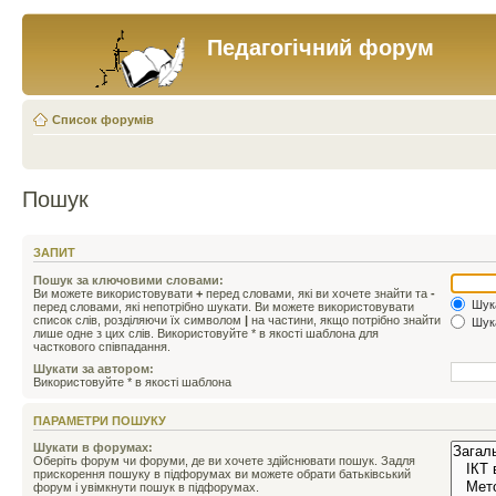
Педагогічний форум
Список форумів
Пошук
ЗАПИТ
Пошук за ключовими словами:
Ви можете використовувати
+
перед словами, які ви хочете знайти та
-
Шука
перед словами, які непотрібно шукати. Ви можете використовувати
список слів, розділяючи їх символом
|
на частини, якщо потрібно знайти
Шука
лише одне з цих слів. Використовуйте * в якості шаблона для
часткового співпадання.
Шукати за автором:
Використовуйте * в якості шаблона
ПАРАМЕТРИ ПОШУКУ
Шукати в форумах:
Оберіть форум чи форуми, де ви хочете здійснювати пошук. Задля
прискорення пошуку в підфорумах ви можете обрати батьківський
форум і увімкнути пошук в підфорумах.