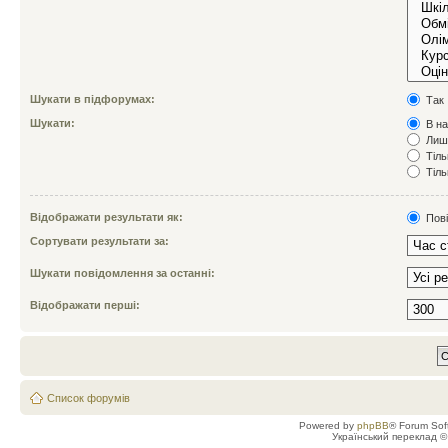
Шукати в підфорумах:
Так
Шукати:
В на
Лише
Тіль
Тіль
Відображати результати як:
Пов
Сортувати результати за:
Шукати повідомлення за останні:
Відображати перші:
Список форумів
Powered by
phpBB
® Forum Sof
Український переклад 