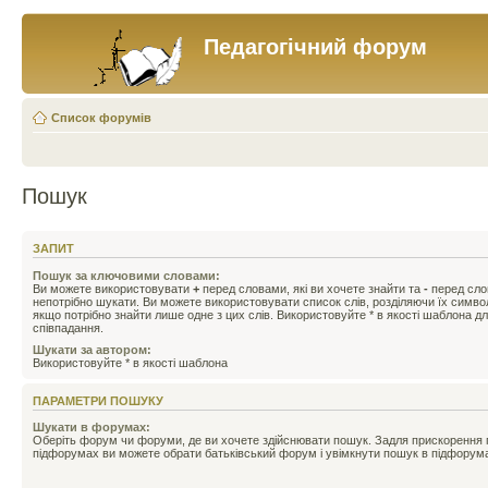
Педагогічний форум
Список форумів
Пошук
ЗАПИТ
Пошук за ключовими словами:
Ви можете використовувати
+
перед словами, які ви хочете знайти та
-
перед слов
непотрібно шукати. Ви можете використовувати список слів, розділяючи їх симв
якщо потрібно знайти лише одне з цих слів. Використовуйте * в якості шаблона д
співпадання.
Шукати за автором:
Використовуйте * в якості шаблона
ПАРАМЕТРИ ПОШУКУ
Шукати в форумах:
Оберіть форум чи форуми, де ви хочете здійснювати пошук. Задля прискорення
підфорумах ви можете обрати батьківський форум і увімкнути пошук в підфорум