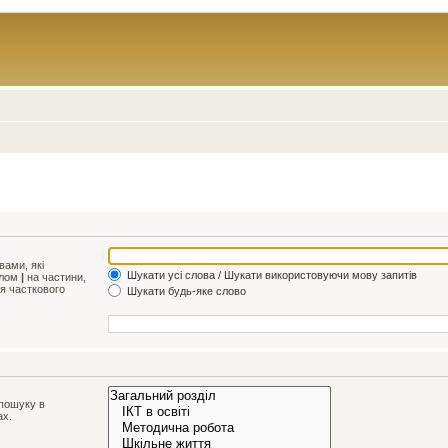
ами, які
Шукати усі слова / Шукати використовуючи мову запитів
олом
|
на частини,
ля часткового
Шукати будь-яке слово
 пошуку в
ах.