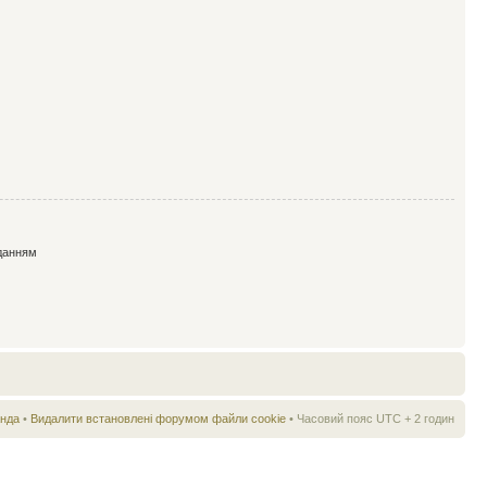
данням
нда
•
Видалити встановлені форумом файли cookie
• Часовий пояс UTC + 2 годин