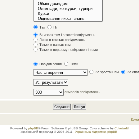
Так
Ні
В назвах тем і в тексті повідомлень
Лише в текстах повідомлень
Тільки в назвах тем
Тільки в першому повідомленні теми
Повідомлення
Теми
За зростанням
За спа
символів повідомлень
Кома
Powered by
phpBB
® Forum Software © phpBB Group. Color scheme by
ColorizeIt!
Український переклад © 2005-2011
Українська підтримка phpBB