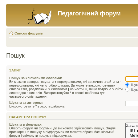
Педагогічний форум
Список форумів
Пошук
ЗАПИТ
Пошук за ключовими словами:
Ви можете використовувати
+
перед словами, які ви хочете знайти та
-
Шука
перед словами, які непотрібно шукати. Ви можете використовувати
список слів, розділяючи їх символом
|
на частини, якщо потрібно знайти
Шука
лише одне з цих слів. Використовуйте * в якості шаблона для
часткового співпадання.
Шукати за автором:
Використовуйте * в якості шаблона
ПАРАМЕТРИ ПОШУКУ
Шукати в форумах:
Оберіть форум чи форуми, де ви хочете здійснювати пошук. Задля
прискорення пошуку в підфорумах ви можете обрати батьківський
форум і увімкнути пошук в підфорумах.