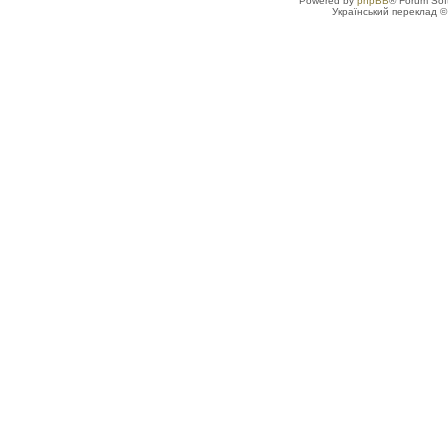
Powered by
phpBB
® Forum Sof
Український переклад 