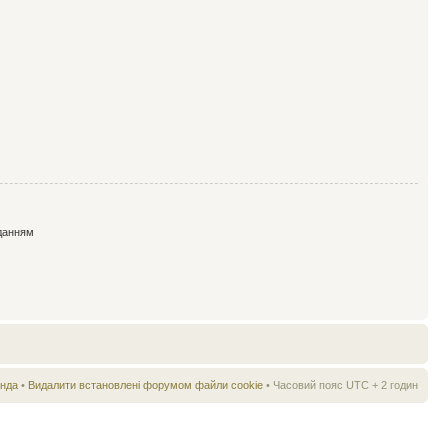
данням
нда
•
Видалити встановлені форумом файли cookie
• Часовий пояс UTC + 2 годин