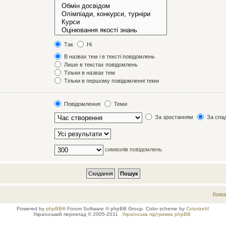
Так
Ні
В назвах тем і в тексті повідомлень
Лише в текстах повідомлень
Тільки в назвах тем
Тільки в першому повідомленні теми
Повідомлення
Теми
За зростанням
За спа
символів повідомлень
Кома
Powered by
phpBB
® Forum Software © phpBB Group. Color scheme by
ColorizeIt!
Український переклад © 2005-2011
Українська підтримка phpBB