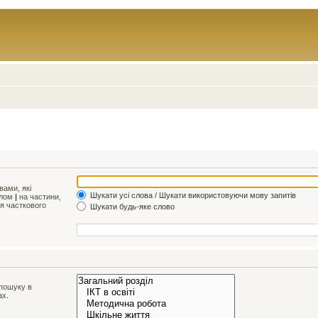
ами, які
Шукати усі слова / Шукати використовуючи мову запитів
олом
|
на частини,
ля часткового
Шукати будь-яке слово
 пошуку в
ах.