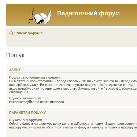
Педагогічний форум
Список форумів
Пошук
ЗАПИТ
Пошук за ключовими словами:
Ви можете використовувати
+
перед словами, які ви хочете знайти та
-
перед слов
непотрібно шукати. Ви можете використовувати список слів, розділяючи їх симв
якщо потрібно знайти лише одне з цих слів. Використовуйте * в якості шаблона д
співпадання.
Шукати за автором:
Використовуйте * в якості шаблона
ПАРАМЕТРИ ПОШУКУ
Шукати в форумах:
Оберіть форум чи форуми, де ви хочете здійснювати пошук. Задля прискорення
підфорумах ви можете обрати батьківський форум і увімкнути пошук в підфорум