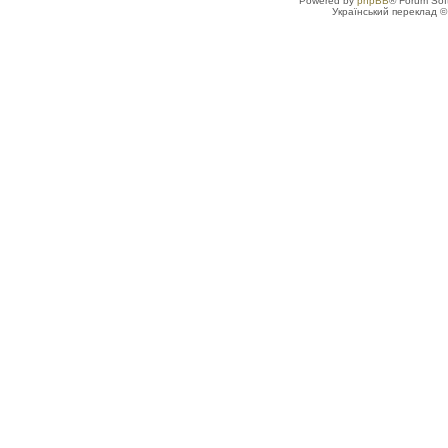
Powered by
phpBB
® Forum Sof
Український переклад 