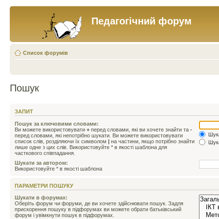
Педагогічний форум
Список форумів
Пошук
ЗАПИТ
Пошук за ключовими словами:
Ви можете використовувати
+
перед словами, які ви хочете знайти та
-
Шука
перед словами, які непотрібно шукати. Ви можете використовувати
список слів, розділяючи їх символом
|
на частини, якщо потрібно знайти
Шука
лише одне з цих слів. Використовуйте * в якості шаблона для
часткового співпадання.
Шукати за автором:
Використовуйте * в якості шаблона
ПАРАМЕТРИ ПОШУКУ
Шукати в форумах:
Оберіть форум чи форуми, де ви хочете здійснювати пошук. Задля
прискорення пошуку в підфорумах ви можете обрати батьківський
форум і увімкнути пошук в підфорумах.