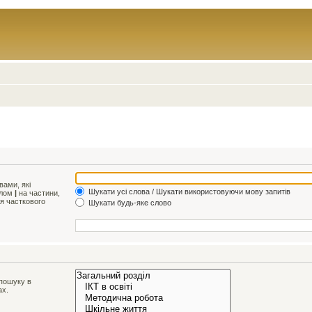
ами, які
Шукати усі слова / Шукати використовуючи мову запитів
олом
|
на частини,
ля часткового
Шукати будь-яке слово
 пошуку в
ах.