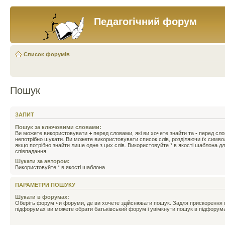
Педагогічний форум
Список форумів
Пошук
ЗАПИТ
Пошук за ключовими словами:
Ви можете використовувати
+
перед словами, які ви хочете знайти та
-
перед слов
непотрібно шукати. Ви можете використовувати список слів, розділяючи їх симв
якщо потрібно знайти лише одне з цих слів. Використовуйте * в якості шаблона д
співпадання.
Шукати за автором:
Використовуйте * в якості шаблона
ПАРАМЕТРИ ПОШУКУ
Шукати в форумах:
Оберіть форум чи форуми, де ви хочете здійснювати пошук. Задля прискорення
підфорумах ви можете обрати батьківський форум і увімкнути пошук в підфорум