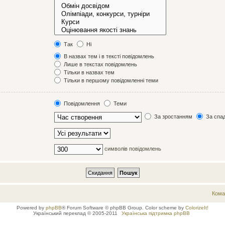
Так
Ні
В назвах тем і в тексті повідомлень
Лише в текстах повідомлень
Тільки в назвах тем
Тільки в першому повідомленні теми
Повідомлення
Теми
За зростанням
За спа
символів повідомлень
Кома
Powered by
phpBB
® Forum Software © phpBB Group. Color scheme by
ColorizeIt!
Український переклад © 2005-2011
Українська підтримка phpBB