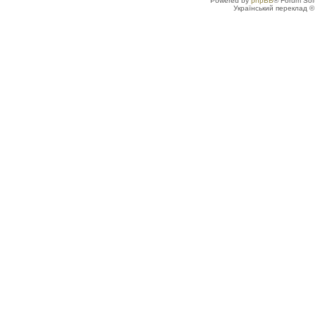
Powered by
phpBB
® Forum Sof
Український переклад 