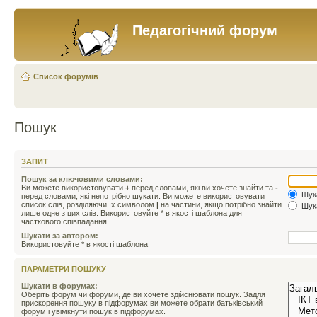
Педагогічний форум
Список форумів
Пошук
ЗАПИТ
Пошук за ключовими словами:
Ви можете використовувати
+
перед словами, які ви хочете знайти та
-
Шука
перед словами, які непотрібно шукати. Ви можете використовувати
список слів, розділяючи їх символом
|
на частини, якщо потрібно знайти
Шука
лише одне з цих слів. Використовуйте * в якості шаблона для
часткового співпадання.
Шукати за автором:
Використовуйте * в якості шаблона
ПАРАМЕТРИ ПОШУКУ
Шукати в форумах:
Оберіть форум чи форуми, де ви хочете здійснювати пошук. Задля
прискорення пошуку в підфорумах ви можете обрати батьківський
форум і увімкнути пошук в підфорумах.