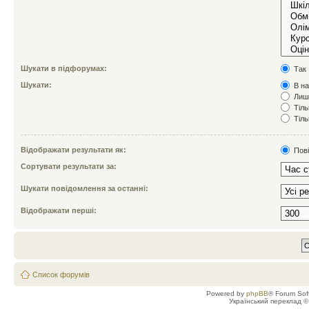
Шукати в підфорумах:
Так
Шукати:
В на
Лише
Тіль
Тіль
Відображати результати як:
Пов
Сортувати результати за:
Шукати повідомлення за останні:
Відображати перші:
Список форумів
Powered by
phpBB
® Forum Sof
Український переклад 