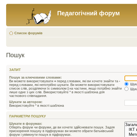
Педагогічний форум
Список форумів
Пошук
ЗАПИТ
Пошук за ключовими словами:
Ви можете використовувати
+
перед словами, які ви хочете знайти та
-
Шука
перед словами, які непотрібно шукати. Ви можете використовувати
список слів, розділяючи їх символом
|
на частини, якщо потрібно знайти
Шука
лише одне з цих слів. Використовуйте * в якості шаблона для
часткового співпадання.
Шукати за автором:
Використовуйте * в якості шаблона
ПАРАМЕТРИ ПОШУКУ
Шукати в форумах:
Оберіть форум чи форуми, де ви хочете здійснювати пошук. Задля
прискорення пошуку в підфорумах ви можете обрати батьківський
форум і увімкнути пошук в підфорумах.