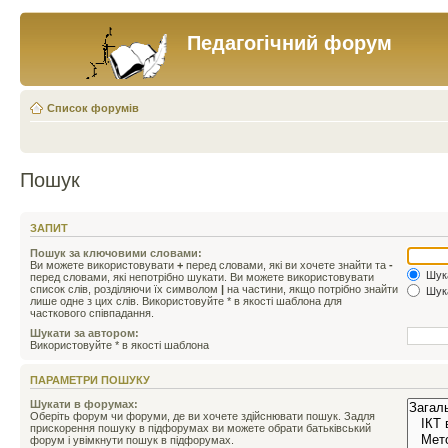
Педагогічний форум
Список форумів
Пошук
ЗАПИТ
Пошук за ключовими словами:
Ви можете використовувати
+
перед словами, які ви хочете знайти та
-
Шука
перед словами, які непотрібно шукати. Ви можете використовувати
список слів, розділяючи їх символом
|
на частини, якщо потрібно знайти
Шука
лише одне з цих слів. Використовуйте * в якості шаблона для
часткового співпадання.
Шукати за автором:
Використовуйте * в якості шаблона
ПАРАМЕТРИ ПОШУКУ
Шукати в форумах:
Оберіть форум чи форуми, де ви хочете здійснювати пошук. Задля
прискорення пошуку в підфорумах ви можете обрати батьківський
форум і увімкнути пошук в підфорумах.