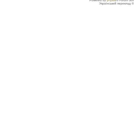
Powered by
phpBB
® Forum Sof
Український переклад 