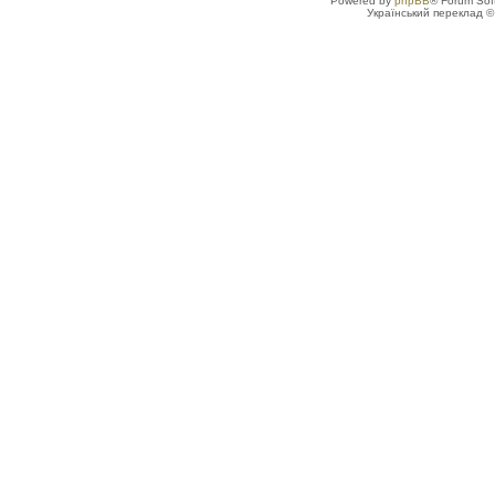
Powered by
phpBB
® Forum Sof
Український переклад 