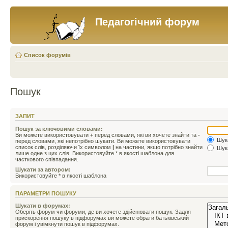
Педагогічний форум
Список форумів
Пошук
ЗАПИТ
Пошук за ключовими словами:
Ви можете використовувати
+
перед словами, які ви хочете знайти та
-
Шука
перед словами, які непотрібно шукати. Ви можете використовувати
список слів, розділяючи їх символом
|
на частини, якщо потрібно знайти
Шука
лише одне з цих слів. Використовуйте * в якості шаблона для
часткового співпадання.
Шукати за автором:
Використовуйте * в якості шаблона
ПАРАМЕТРИ ПОШУКУ
Шукати в форумах:
Оберіть форум чи форуми, де ви хочете здійснювати пошук. Задля
прискорення пошуку в підфорумах ви можете обрати батьківський
форум і увімкнути пошук в підфорумах.