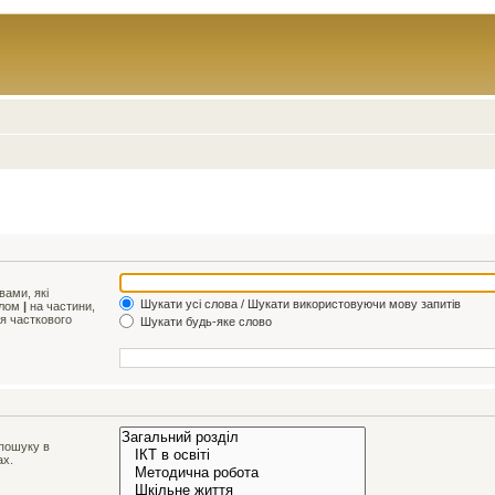
ами, які
Шукати усі слова / Шукати використовуючи мову запитів
олом
|
на частини,
ля часткового
Шукати будь-яке слово
 пошуку в
ах.