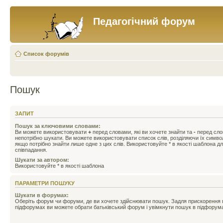
Педагогічний форум
Список форумів
Пошук
ЗАПИТ
Пошук за ключовими словами:
Ви можете використовувати
+
перед словами, які ви хочете знайти та
-
перед слов
непотрібно шукати. Ви можете використовувати список слів, розділяючи їх симв
якщо потрібно знайти лише одне з цих слів. Використовуйте * в якості шаблона д
співпадання.
Шукати за автором:
Використовуйте * в якості шаблона
ПАРАМЕТРИ ПОШУКУ
Шукати в форумах:
Оберіть форум чи форуми, де ви хочете здійснювати пошук. Задля прискорення
підфорумах ви можете обрати батьківський форум і увімкнути пошук в підфорум