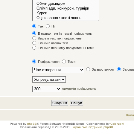
Так
Ні
В назвах тем і в тексті повідомлень
Лише в текстах повідомлень
Тільки в назвах тем
Тільки в першому повідомленні теми
Повідомлення
Теми
За зростанням
За спа
символів повідомлень
Кома
Powered by
phpBB
® Forum Software © phpBB Group. Color scheme by
ColorizeIt!
Український переклад © 2005-2011
Українська підтримка phpBB