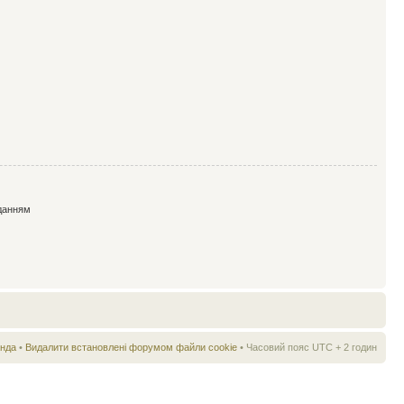
данням
нда
•
Видалити встановлені форумом файли cookie
• Часовий пояс UTC + 2 годин