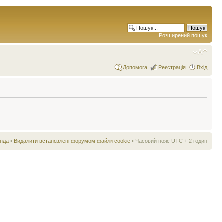
Розширений пошук
Допомога
Реєстрація
Вхід
нда
•
Видалити встановлені форумом файли cookie
• Часовий пояс UTC + 2 годин