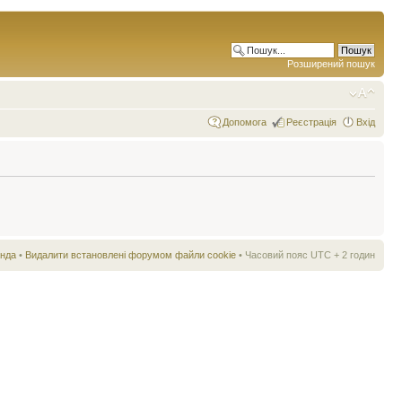
Розширений пошук
Допомога
Реєстрація
Вхід
нда
•
Видалити встановлені форумом файли cookie
• Часовий пояс UTC + 2 годин