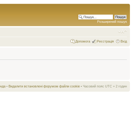
Розширений пошук
Допомога
Реєстрація
Вхід
нда
•
Видалити встановлені форумом файли cookie
• Часовий пояс UTC + 2 годин