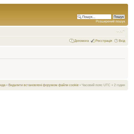
Розширений пошук
Допомога
Реєстрація
Вхід
нда
•
Видалити встановлені форумом файли cookie
• Часовий пояс UTC + 2 годин