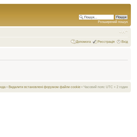
Розширений пошук
Допомога
Реєстрація
Вхід
нда
•
Видалити встановлені форумом файли cookie
• Часовий пояс UTC + 2 годин