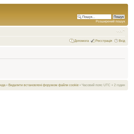
Розширений пошук
Допомога
Реєстрація
Вхід
нда
•
Видалити встановлені форумом файли cookie
• Часовий пояс UTC + 2 годин