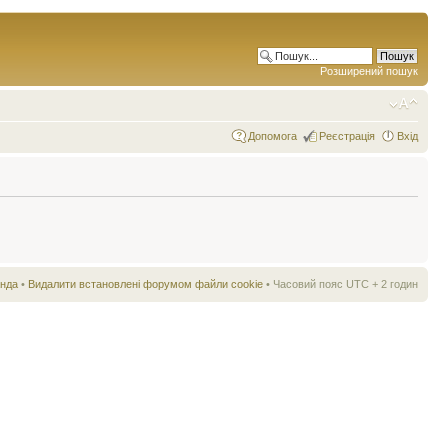
Розширений пошук
Допомога
Реєстрація
Вхід
нда
•
Видалити встановлені форумом файли cookie
• Часовий пояс UTC + 2 годин