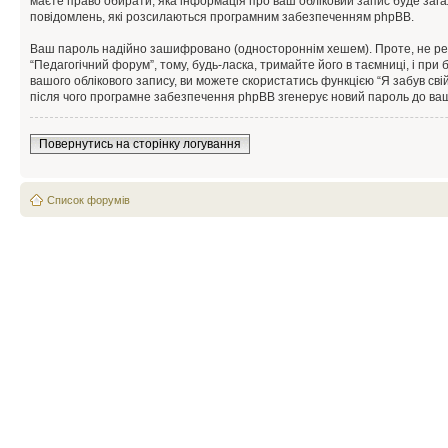
маєте право обирати, яка інформація про ваш обліковий запис буде зага
повідомлень, які розсилаються програмним забезпеченням phpBB.
Ваш пароль надійно зашифровано (одностороннім хешем). Проте, не рек
“Педагогічний форум”, тому, будь-ласка, тримайте його в таємниці, і пр
вашого облікового запису, ви можете скористатись функцією “Я забув сві
після чого програмне забезпечення phpBB згенерує новий пароль до ваш
Повернутись на сторінку логування
Список форумів