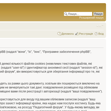
Розширений пошук
Допомога
Реєстрація
Вхід
hpBB (надалі “вони”, “їх”, “їхнє”, “Програмне забезпечення phpBB”,
кої кількості файлів cookies (невеликих текстових файлів, які
і “user-id”) і ідентифікатор анонімної сесії (надалі “session-id”), які
 форум”, він використовується для зберігання інформації про те, які
дять за рамки цього документу, оскільки він поширюється виключно на
цим не вичерпуються такі дані: повідомлення розміщені під обліковим
міщені вами після реєстрації і авторизації (надалі “ваші повідомлення”).
икористовується для входу під вашим обліковим записом (надалі “ваш
ро захист інформації країни, яка надає нам послуги хостингу. Будь-яка
бов'язковою, на розсуд “Педагогічний форум”. У будь-якому випадку, ви