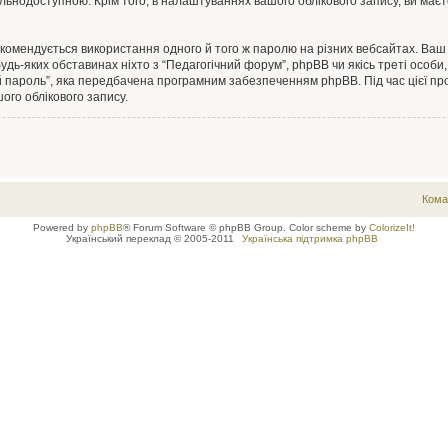
льнодоступною. Крім того, в налаштуваннях вашого облікового запису, ви маєт
омендується використання одного й того ж паролю на різних вебсайтах. Ваш 
и будь-яких обставинах ніхто з “Педагогічний форум”, phpBB чи якісь треті ос
й пароль”, яка передбачена програмним забезпеченням phpBB. Під час цієї про
ого облікового запису.
Кома
Powered by
phpBB
® Forum Software © phpBB Group. Color scheme by
ColorizeIt!
Український переклад © 2005-2011
Українська підтримка phpBB