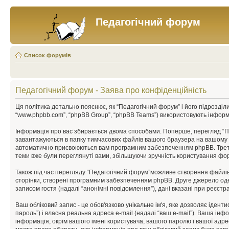
Педагогічний форум
Список форумів
Педагогічний форум - Заява про конфіденційність
Ця політика детально пояснює, як “Педагогічний форум” і його підрозділи (н
“www.phpbb.com”, “phpBB Group”, “phpBB Teams”) використовують інформац
Інформація про вас збирається двома способами. Поперше, перегляд “Пе
завантажуються в папку тимчасових файлів вашого браузера на вашому комп
автоматично присвоюються вам програмним забезпеченням phpBB. Третій ф
теми вже були переглянуті вами, збільшуючи зручність користування фо
Також під час перегляду “Педагогічний форум”можливе створення файлів 
сторінки, створені програмним забезпеченням phpBB. Друге джерело одерж
записом гостя (надалі “анонімні повідомлення”), дані вказані при реєстра
Ваш обліковий запис - це обов'язково унікальне ім'я, яке дозволяє ідент
пароль”) і власна реальна адреса e-mail (надалі “ваш e-mail”). Ваша ін
інформація, окрім вашого імені користувача, вашого паролю і вашої адре