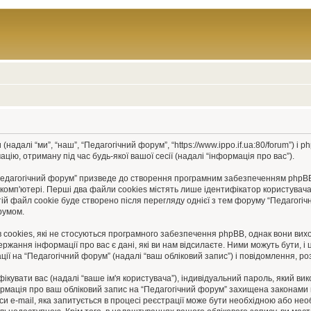
адалі “ми”, “наш”, “Педагогічний форум”, “https://www.ippo.if.ua:80/forum”) і p
ію, отриману під час будь-якої вашої сесії (надалі “інформація про вас”).
дагогічний форум” призведе до створення програмним забезпеченням phpBB дея
'ютері. Перші два файли cookies містять лише ідентифікатор користувача (надал
айл cookie буде створено після перегляду однієї з тем форуму “Педагогічний
румом.
cookies, які не стосуються програмного забезпечення phpBB, однак вони вихо
ання інформації про вас є дані, які ви нам відсилаєте. Ними можуть бути, і 
ції на “Педагогічний форум” (надалі “ваш обліковий запис”) і повідомлення, роз
ифікувати вас (надалі “ваше ім'я користувача”), індивідуальний пароль, який в
формація про ваш обліковий запис на “Педагогічний форум” захищена законами п
си e-mail, яка запитується в процесі реєстрації може бути необхідною або нео