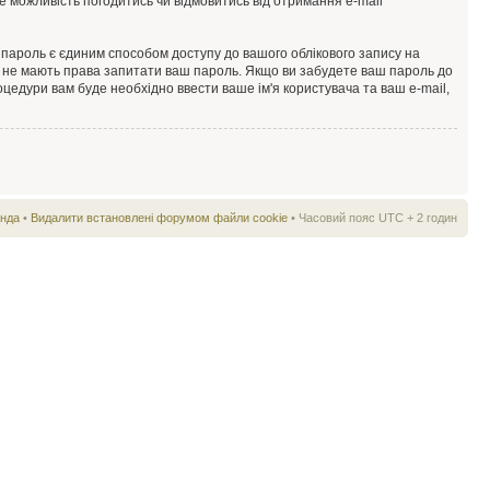
е можливість погодитись чи відмовитись від отримання e-mail
пароль є єдиним способом доступу до вашого облікового запису на
оби, не мають права запитати ваш пароль. Якщо ви забудете ваш пароль до
цедури вам буде необхідно ввести ваше ім'я користувача та ваш e-mail,
нда
•
Видалити встановлені форумом файли cookie
• Часовий пояс UTC + 2 годин