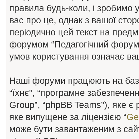
правила будь-коли, і зробимо 
вас про це, однак з вашої сто
періодично цей текст на предм
форумом “Педагогічний форум”
умов користування означає ваш
Наші форуми працюють на базі 
“їхнє”, “програмне забезпечен
Group”, “phpBB Teams”), яке є
яке випущене за ліцензією “
Ge
може бути завантаженим з са