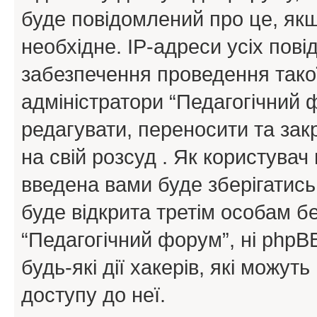
буде повідомлений про це, як
необхідне. IP-адреси усіх пов
забезпечення проведення такої
адміністратори “Педагогічний
редагувати, переносити та зак
на свій розсуд . Як користува
введена вами буде зберігатись
буде відкрита третім особам бе
“Педагогічний форум”, ні phpBB
будь-які дії хакерів, які можу
доступу до неї.