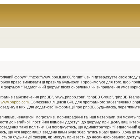
гічний форум”, “https://www.ippo.if.ua:80/forum”), ви підтверджуєте свою згод
собою право змінювати ці правила будь-коли, і зробимо усе для того, щоб про
ння форумом “Педагогічний форум” після оновлення чи виправлення умов корис
рограмне забезпечення phpBB”, “www.phpbb.com”, “phpBB Group”, “phpBB Teams”
у
www.phpbb.com
. Обмеження ліцензії GPL для програмного забезпечення phpBB 
оведінку в них. Для додаткової інформації про phpBB, будь-ласка, перегляньт
пницькі, ненависні, погрозливі, порнографічні та інші матеріали, які можуть п
ести до негайної і постійної відмови у доступі до форуму, при цьому ваш інт
роведення такої політики. Ви погоджуєтесь, що адміністратори “Педагогічний
єтесь, що уся інформація введена вами буде зберігатись в базі даних. Хоча ця 
сть за будь-які дії хакерів, які можуть призвести до несанкціонованого доступу