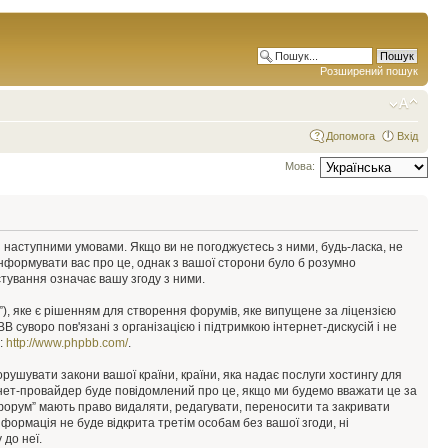
Розширений пошук
Допомога
Вхід
Мова:
у з наступними умовами. Якщо ви не погоджуєтесь з ними, будь-ласка, не
інформувати вас про це, однак з вашої сторони було б розумно
тування означає вашу згоду з ними.
), яке є рішенням для створення форумів, яке випущене за ліцензією
суворо пов'язані з організацією і підтримкою інтернет-дискусій і не
е:
http://www.phpbb.com/
.
орушувати закони вашої країни, країни, яка надає послуги хостингу для
ернет-провайдер буде повідомлений про це, якщо ми будемо вважати це за
 форум” мають право видаляти, редагувати, переносити та закривати
інформація не буде відкрита третім особам без вашої згоди, ні
 до неї.