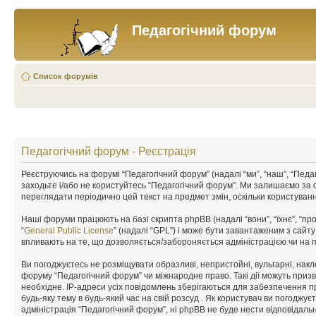
Педагогічний форум
Список форумів
Педагогічний форум - Реєстрація
Реєструючись на форумі “Педагогічний форум” (надалі “ми”, “наш”, “Педаго
заходьте і/або не користуйтесь “Педагогічний форум”. Ми залишаємо за 
переглядати періодично цей текст на предмет змін, оскільки користува
Наші форуми працюють на базі скрипта phpBB (надалі “вони”, “їхнє”, “п
“
General Public License
” (надалі “GPL”) і може бути завантаженим з сайт
впливають на те, що дозволяється/забороняється адміністрацією чи на п
Ви погоджуєтесь не розміщувати образливі, непристойні, вульгарні, накле
форуму “Педагогічний форум” чи міжнародне право. Такі дії можуть призв
необхідне. IP-адреси усіх повідомлень зберігаються для забезпечення п
будь-яку тему в будь-який час на свій розсуд . Як користувач ви погоджу
адміністрація “Педагогічний форум”, ні phpBB не буде нести відповідальні