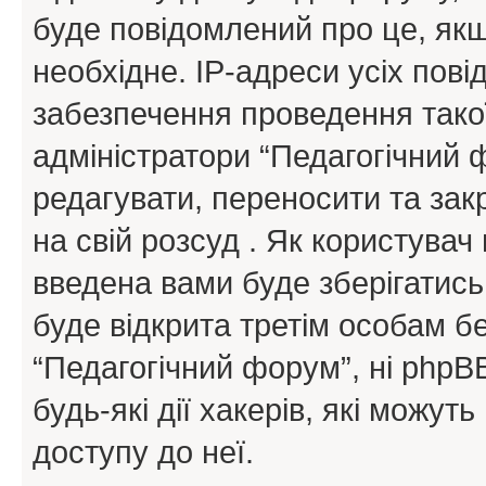
буде повідомлений про це, як
необхідне. IP-адреси усіх пов
забезпечення проведення такої
адміністратори “Педагогічний
редагувати, переносити та зак
на свій розсуд . Як користува
введена вами буде зберігатись
буде відкрита третім особам бе
“Педагогічний форум”, ні phpBB
будь-які дії хакерів, які можу
доступу до неї.