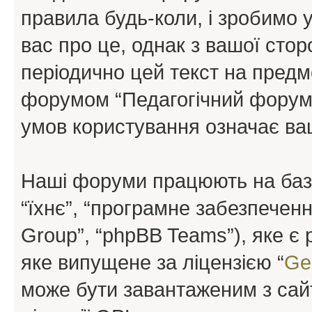
правила будь-коли, і зробимо 
вас про це, однак з вашої сто
періодично цей текст на предм
форумом “Педагогічний форум”
умов користування означає ваш
Наші форуми працюють на базі 
“їхнє”, “програмне забезпечен
Group”, “phpBB Teams”), яке є
яке випущене за ліцензією “
Ge
може бути завантаженим з са