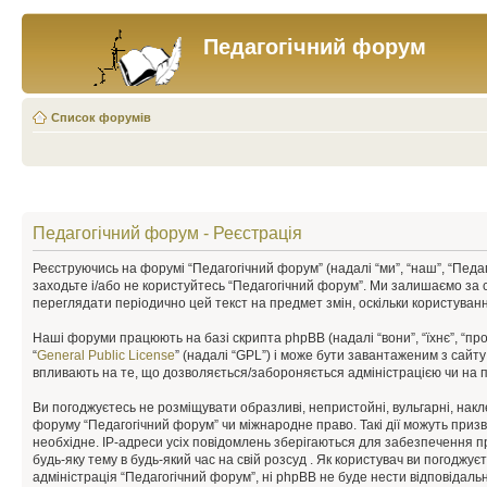
Педагогічний форум
Список форумів
Педагогічний форум - Реєстрація
Реєструючись на форумі “Педагогічний форум” (надалі “ми”, “наш”, “Педаго
заходьте і/або не користуйтесь “Педагогічний форум”. Ми залишаємо за 
переглядати періодично цей текст на предмет змін, оскільки користува
Наші форуми працюють на базі скрипта phpBB (надалі “вони”, “їхнє”, “п
“
General Public License
” (надалі “GPL”) і може бути завантаженим з сайт
впливають на те, що дозволяється/забороняється адміністрацією чи на п
Ви погоджуєтесь не розміщувати образливі, непристойні, вульгарні, накле
форуму “Педагогічний форум” чи міжнародне право. Такі дії можуть призв
необхідне. IP-адреси усіх повідомлень зберігаються для забезпечення п
будь-яку тему в будь-який час на свій розсуд . Як користувач ви погоджу
адміністрація “Педагогічний форум”, ні phpBB не буде нести відповідальні