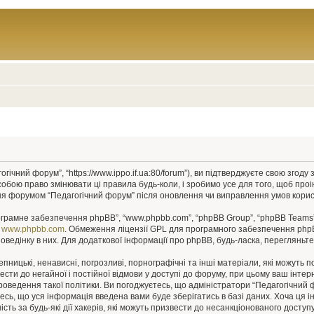
гічний форум”, “https://www.ippo.if.ua:80/forum”), ви підтверджуєте свою згод
собою право змінювати ці правила будь-коли, і зробимо усе для того, щоб про
ння форумом “Педагогічний форум” після оновлення чи виправлення умов корис
рограмне забезпечення phpBB”, “www.phpbb.com”, “phpBB Group”, “phpBB Teams”
у
www.phpbb.com
. Обмеження ліцензії GPL для програмного забезпечення phpBB 
оведінку в них. Для додаткової інформації про phpBB, будь-ласка, перегляньт
пницькі, ненависні, погрозливі, порнографічні та інші матеріали, які можуть п
ести до негайної і постійної відмови у доступі до форуму, при цьому ваш інт
роведення такої політики. Ви погоджуєтесь, що адміністратори “Педагогічний
єтесь, що уся інформація введена вами буде зберігатись в базі даних. Хоча ця 
сть за будь-які дії хакерів, які можуть призвести до несанкціонованого доступу