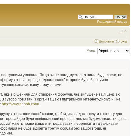
Розширений пошук
Допомога
Вхід
Мова:
у з наступними умовами. Якщо ви не погоджуєтесь з ними, будь-ласка, не
інформувати вас про це, однак з вашої сторони було б розумно
тування означає вашу згоду з ними.
), яке є рішенням для створення форумів, яке випущене за ліцензією
суворо пов'язані з організацією і підтримкою інтернет-дискусій і не
е:
http://www.phpbb.com/
.
орушувати закони вашої країни, країни, яка надає послуги хостингу для
ернет-провайдер буде повідомлений про це, якщо ми будемо вважати це за
 форум” мають право видаляти, редагувати, переносити та закривати
інформація не буде відкрита третім особам без вашої згоди, ні
 до неї.