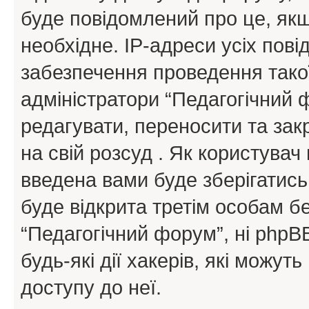
буде повідомлений про це, як
необхідне. IP-адреси усіх пов
забезпечення проведення такої
адміністратори “Педагогічний
редагувати, переносити та зак
на свій розсуд . Як користува
введена вами буде зберігатись
буде відкрита третім особам бе
“Педагогічний форум”, ні phpBB
будь-які дії хакерів, які можу
доступу до неї.