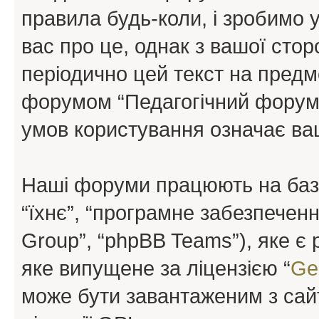
правила будь-коли, і зробимо 
вас про це, однак з вашої сто
періодично цей текст на предм
форумом “Педагогічний форум”
умов користування означає ваш
Наші форуми працюють на базі 
“їхнє”, “програмне забезпечен
Group”, “phpBB Teams”), яке є
яке випущене за ліцензією “
Ge
може бути завантаженим з са