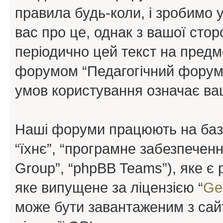
правила будь-коли, і зробимо 
вас про це, однак з вашої сто
періодично цей текст на предм
форумом “Педагогічний форум”
умов користування означає ваш
Наші форуми працюють на базі 
“їхнє”, “програмне забезпечен
Group”, “phpBB Teams”), яке є
яке випущене за ліцензією “
Ge
може бути завантаженим з са