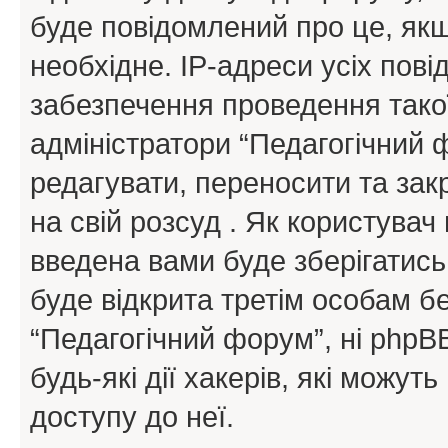
буде повідомлений про це, як
необхідне. IP-адреси усіх пов
забезпечення проведення такої
адміністратори “Педагогічний
редагувати, переносити та зак
на свій розсуд . Як користува
введена вами буде зберігатись
буде відкрита третім особам бе
“Педагогічний форум”, ні phpBB
будь-які дії хакерів, які можу
доступу до неї.