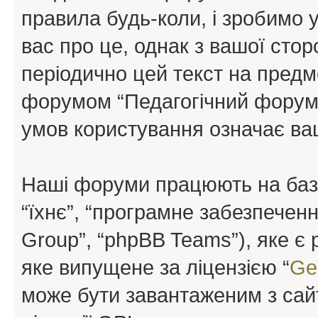
правила будь-коли, і зробимо 
вас про це, однак з вашої сто
періодично цей текст на предм
форумом “Педагогічний форум”
умов користування означає ваш
Наші форуми працюють на базі 
“їхнє”, “програмне забезпечен
Group”, “phpBB Teams”), яке є
яке випущене за ліцензією “
Ge
може бути завантаженим з са