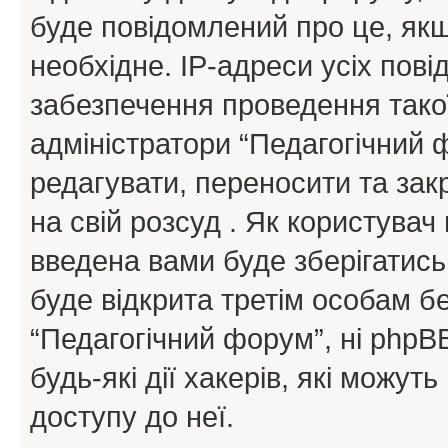
буде повідомлений про це, як
необхідне. IP-адреси усіх пов
забезпечення проведення такої
адміністратори “Педагогічний
редагувати, переносити та зак
на свій розсуд . Як користува
введена вами буде зберігатись
буде відкрита третім особам бе
“Педагогічний форум”, ні phpBB
будь-які дії хакерів, які можу
доступу до неї.