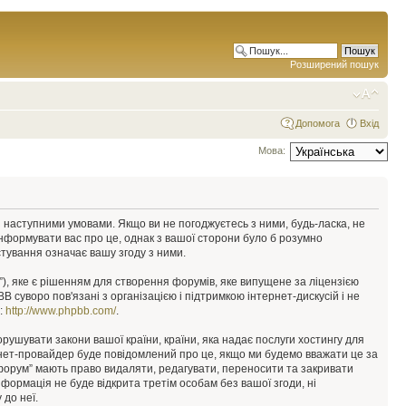
Розширений пошук
Допомога
Вхід
Мова:
у з наступними умовами. Якщо ви не погоджуєтесь з ними, будь-ласка, не
інформувати вас про це, однак з вашої сторони було б розумно
тування означає вашу згоду з ними.
), яке є рішенням для створення форумів, яке випущене за ліцензією
суворо пов'язані з організацією і підтримкою інтернет-дискусій і не
е:
http://www.phpbb.com/
.
орушувати закони вашої країни, країни, яка надає послуги хостингу для
ернет-провайдер буде повідомлений про це, якщо ми будемо вважати це за
 форум” мають право видаляти, редагувати, переносити та закривати
інформація не буде відкрита третім особам без вашої згоди, ні
 до неї.