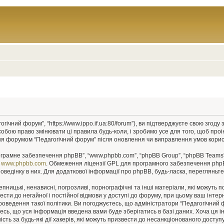
гічний форум”, “https://www.ippo.if.ua:80/forum”), ви підтверджуєте свою згод
собою право змінювати ці правила будь-коли, і зробимо усе для того, щоб про
ння форумом “Педагогічний форум” після оновлення чи виправлення умов корис
рограмне забезпечення phpBB”, “www.phpbb.com”, “phpBB Group”, “phpBB Teams”
у
www.phpbb.com
. Обмеження ліцензії GPL для програмного забезпечення phpBB 
оведінку в них. Для додаткової інформації про phpBB, будь-ласка, перегляньт
пницькі, ненависні, погрозливі, порнографічні та інші матеріали, які можуть п
ести до негайної і постійної відмови у доступі до форуму, при цьому ваш інт
роведення такої політики. Ви погоджуєтесь, що адміністратори “Педагогічний
єтесь, що уся інформація введена вами буде зберігатись в базі даних. Хоча ця 
сть за будь-які дії хакерів, які можуть призвести до несанкціонованого доступу