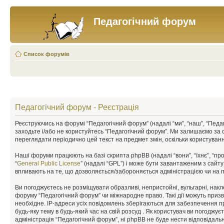
Педагогічний форум
Список форумів
Педагогічний форум - Реєстрація
Реєструючись на форумі “Педагогічний форум” (надалі “ми”, “наш”, “Педаго
заходьте і/або не користуйтесь “Педагогічний форум”. Ми залишаємо за 
переглядати періодично цей текст на предмет змін, оскільки користува
Наші форуми працюють на базі скрипта phpBB (надалі “вони”, “їхнє”, “п
“
General Public License
” (надалі “GPL”) і може бути завантаженим з сайт
впливають на те, що дозволяється/забороняється адміністрацією чи на п
Ви погоджуєтесь не розміщувати образливі, непристойні, вульгарні, накле
форуму “Педагогічний форум” чи міжнародне право. Такі дії можуть призв
необхідне. IP-адреси усіх повідомлень зберігаються для забезпечення п
будь-яку тему в будь-який час на свій розсуд . Як користувач ви погоджу
адміністрація “Педагогічний форум”, ні phpBB не буде нести відповідальні