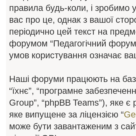
правила будь-коли, і зробимо 
вас про це, однак з вашої сто
періодично цей текст на предм
форумом “Педагогічний форум”
умов користування означає ваш
Наші форуми працюють на базі 
“їхнє”, “програмне забезпечен
Group”, “phpBB Teams”), яке є
яке випущене за ліцензією “
Ge
може бути завантаженим з са