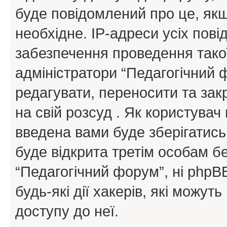
буде повідомлений про це, як
необхідне. IP-адреси усіх пов
забезпечення проведення такої
адміністратори “Педагогічний
редагувати, переносити та зак
на свій розсуд . Як користува
введена вами буде зберігатись
буде відкрита третім особам бе
“Педагогічний форум”, ні phpBB
будь-які дії хакерів, які можу
доступу до неї.