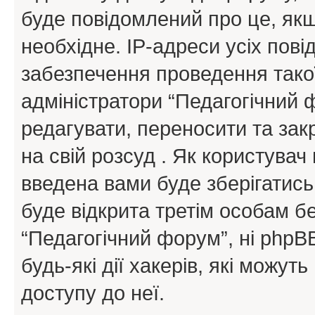
буде повідомлений про це, як
необхідне. IP-адреси усіх пов
забезпечення проведення такої
адміністратори “Педагогічний
редагувати, переносити та зак
на свій розсуд . Як користува
введена вами буде зберігатись
буде відкрита третім особам бе
“Педагогічний форум”, ні phpBB
будь-які дії хакерів, які можу
доступу до неї.