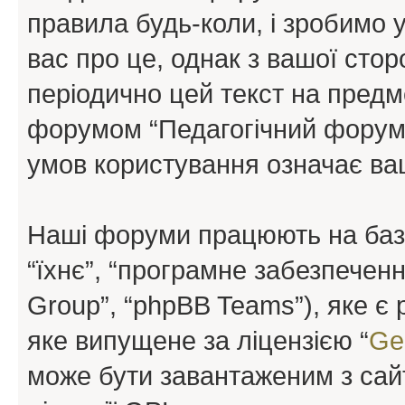
правила будь-коли, і зробимо 
вас про це, однак з вашої сто
періодично цей текст на предм
форумом “Педагогічний форум”
умов користування означає ваш
Наші форуми працюють на базі 
“їхнє”, “програмне забезпечен
Group”, “phpBB Teams”), яке є
яке випущене за ліцензією “
Ge
може бути завантаженим з са