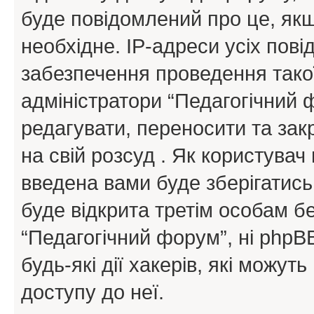
буде повідомлений про це, як
необхідне. IP-адреси усіх пов
забезпечення проведення такої
адміністратори “Педагогічний
редагувати, переносити та зак
на свій розсуд . Як користува
введена вами буде зберігатись
буде відкрита третім особам бе
“Педагогічний форум”, ні phpBB
будь-які дії хакерів, які можу
доступу до неї.