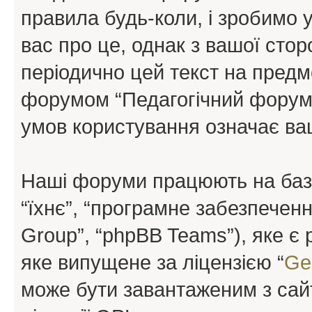
правила будь-коли, і зробимо 
вас про це, однак з вашої сто
періодично цей текст на предм
форумом “Педагогічний форум”
умов користування означає ваш
Наші форуми працюють на базі 
“їхнє”, “програмне забезпечен
Group”, “phpBB Teams”), яке є
яке випущене за ліцензією “
Ge
може бути завантаженим з са