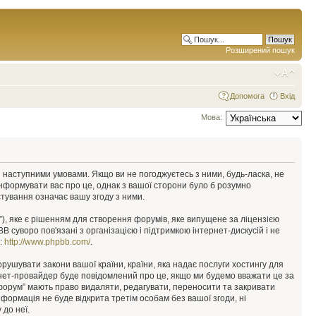
Розширений пошук
Допомога
Вхід
Мова:
у з наступними умовами. Якщо ви не погоджуєтесь з ними, будь-ласка, не
інформувати вас про це, однак з вашої сторони було б розумно
тування означає вашу згоду з ними.
), яке є рішенням для створення форумів, яке випущене за ліцензією
суворо пов'язані з організацією і підтримкою інтернет-дискусій і не
е:
http://www.phpbb.com/
.
орушувати закони вашої країни, країни, яка надає послуги хостингу для
ернет-провайдер буде повідомлений про це, якщо ми будемо вважати це за
 форум” мають право видаляти, редагувати, переносити та закривати
інформація не буде відкрита третім особам без вашої згоди, ні
 до неї.