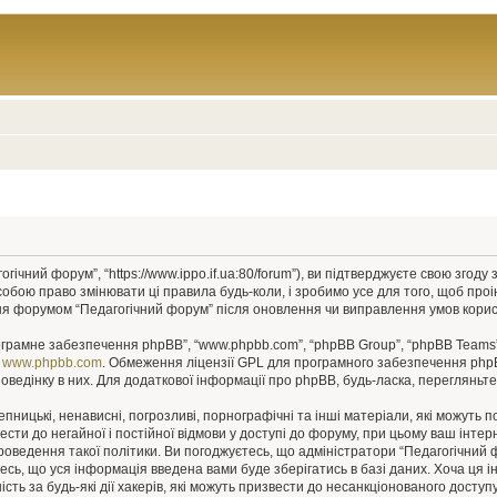
гічний форум”, “https://www.ippo.if.ua:80/forum”), ви підтверджуєте свою згод
собою право змінювати ці правила будь-коли, і зробимо усе для того, щоб про
ння форумом “Педагогічний форум” після оновлення чи виправлення умов корис
рограмне забезпечення phpBB”, “www.phpbb.com”, “phpBB Group”, “phpBB Teams”
у
www.phpbb.com
. Обмеження ліцензії GPL для програмного забезпечення phpBB 
оведінку в них. Для додаткової інформації про phpBB, будь-ласка, перегляньт
пницькі, ненависні, погрозливі, порнографічні та інші матеріали, які можуть п
ести до негайної і постійної відмови у доступі до форуму, при цьому ваш інт
роведення такої політики. Ви погоджуєтесь, що адміністратори “Педагогічний
єтесь, що уся інформація введена вами буде зберігатись в базі даних. Хоча ця 
сть за будь-які дії хакерів, які можуть призвести до несанкціонованого доступу