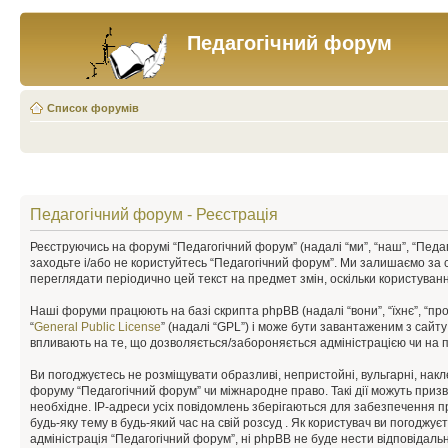
Педагогічний форум
Список форумів
Педагогічний форум - Реєстрація
Реєструючись на форумі “Педагогічний форум” (надалі “ми”, “наш”, “Педаго
заходьте і/або не користуйтесь “Педагогічний форум”. Ми залишаємо за 
переглядати періодично цей текст на предмет змін, оскільки користува
Наші форуми працюють на базі скрипта phpBB (надалі “вони”, “їхнє”, “п
“
General Public License
” (надалі “GPL”) і може бути завантаженим з сайт
впливають на те, що дозволяється/забороняється адміністрацією чи на п
Ви погоджуєтесь не розміщувати образливі, непристойні, вульгарні, накле
форуму “Педагогічний форум” чи міжнародне право. Такі дії можуть призв
необхідне. IP-адреси усіх повідомлень зберігаються для забезпечення п
будь-яку тему в будь-який час на свій розсуд . Як користувач ви погоджу
адміністрація “Педагогічний форум”, ні phpBB не буде нести відповідальні