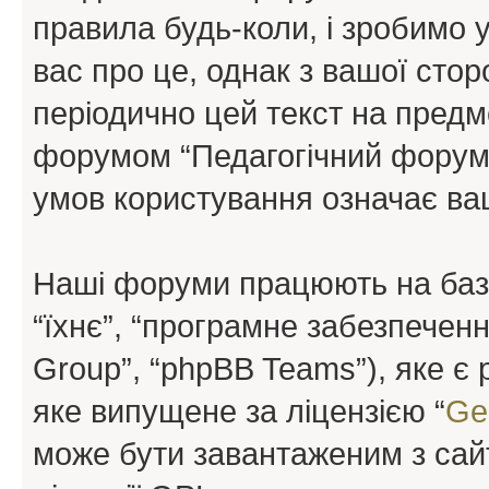
правила будь-коли, і зробимо 
вас про це, однак з вашої сто
періодично цей текст на предм
форумом “Педагогічний форум”
умов користування означає ваш
Наші форуми працюють на базі 
“їхнє”, “програмне забезпечен
Group”, “phpBB Teams”), яке є
яке випущене за ліцензією “
Ge
може бути завантаженим з са