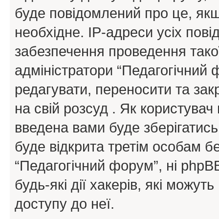
буде повідомлений про це, як
необхідне. IP-адреси усіх пов
забезпечення проведення такої
адміністратори “Педагогічний
редагувати, переносити та зак
на свій розсуд . Як користува
введена вами буде зберігатись
буде відкрита третім особам бе
“Педагогічний форум”, ні phpBB
будь-які дії хакерів, які можу
доступу до неї.