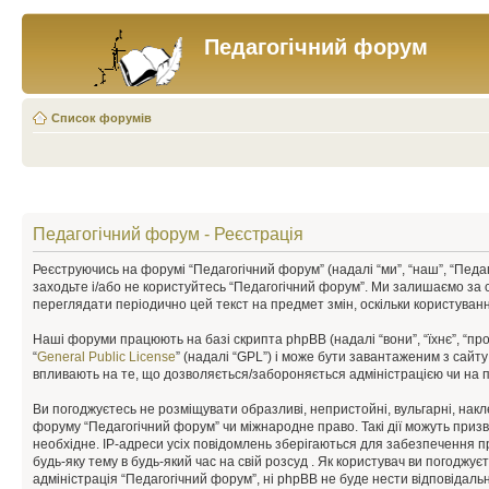
Педагогічний форум
Список форумів
Педагогічний форум - Реєстрація
Реєструючись на форумі “Педагогічний форум” (надалі “ми”, “наш”, “Педаго
заходьте і/або не користуйтесь “Педагогічний форум”. Ми залишаємо за 
переглядати періодично цей текст на предмет змін, оскільки користува
Наші форуми працюють на базі скрипта phpBB (надалі “вони”, “їхнє”, “п
“
General Public License
” (надалі “GPL”) і може бути завантаженим з сайт
впливають на те, що дозволяється/забороняється адміністрацією чи на п
Ви погоджуєтесь не розміщувати образливі, непристойні, вульгарні, накле
форуму “Педагогічний форум” чи міжнародне право. Такі дії можуть призв
необхідне. IP-адреси усіх повідомлень зберігаються для забезпечення п
будь-яку тему в будь-який час на свій розсуд . Як користувач ви погоджу
адміністрація “Педагогічний форум”, ні phpBB не буде нести відповідальні