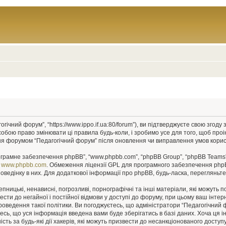
гічний форум”, “https://www.ippo.if.ua:80/forum”), ви підтверджуєте свою згод
собою право змінювати ці правила будь-коли, і зробимо усе для того, щоб про
ння форумом “Педагогічний форум” після оновлення чи виправлення умов корис
рограмне забезпечення phpBB”, “www.phpbb.com”, “phpBB Group”, “phpBB Teams”
у
www.phpbb.com
. Обмеження ліцензії GPL для програмного забезпечення phpBB 
оведінку в них. Для додаткової інформації про phpBB, будь-ласка, перегляньт
пницькі, ненависні, погрозливі, порнографічні та інші матеріали, які можуть п
ести до негайної і постійної відмови у доступі до форуму, при цьому ваш інт
роведення такої політики. Ви погоджуєтесь, що адміністратори “Педагогічний
єтесь, що уся інформація введена вами буде зберігатись в базі даних. Хоча ця 
сть за будь-які дії хакерів, які можуть призвести до несанкціонованого доступу