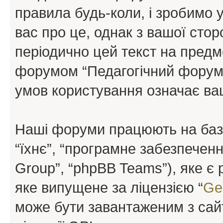
правила будь-коли, і зробимо 
вас про це, однак з вашої сто
періодично цей текст на предм
форумом “Педагогічний форум”
умов користування означає ваш
Наші форуми працюють на базі 
“їхнє”, “програмне забезпечен
Group”, “phpBB Teams”), яке є
яке випущене за ліцензією “
Ge
може бути завантаженим з са