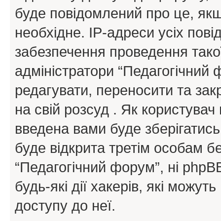
буде повідомлений про це, як
необхідне. IP-адреси усіх пов
забезпечення проведення такої
адміністратори “Педагогічний
редагувати, переносити та зак
на свій розсуд . Як користува
введена вами буде зберігатись
буде відкрита третім особам бе
“Педагогічний форум”, ні phpBB
будь-які дії хакерів, які можу
доступу до неї.