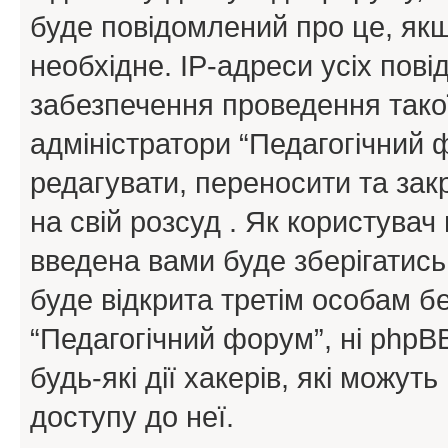
буде повідомлений про це, як
необхідне. IP-адреси усіх пов
забезпечення проведення такої
адміністратори “Педагогічний
редагувати, переносити та зак
на свій розсуд . Як користува
введена вами буде зберігатись
буде відкрита третім особам бе
“Педагогічний форум”, ні phpBB
будь-які дії хакерів, які можу
доступу до неї.