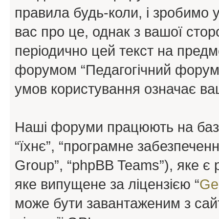
правила будь-коли, і зробимо 
вас про це, однак з вашої сто
періодично цей текст на предм
форумом “Педагогічний форум”
умов користування означає ваш
Наші форуми працюють на базі 
“їхнє”, “програмне забезпечен
Group”, “phpBB Teams”), яке є
яке випущене за ліцензією “
Ge
може бути завантаженим з са