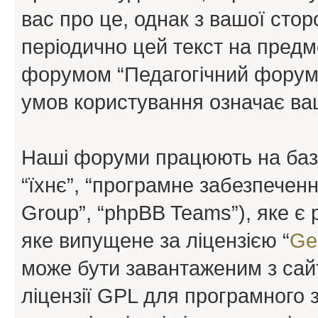
вас про це, однак з вашої сто
періодично цей текст на предм
форумом “Педагогічний форум”
умов користування означає ваш
Наші форуми працюють на базі 
“їхнє”, “програмне забезпечен
Group”, “phpBB Teams”), яке є
яке випущене за ліцензією “
Ge
може бути завантаженим з са
ліцензії GPL для програмного 