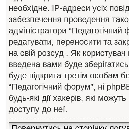
необхідне. IP-адреси усіх пов
забезпечення проведення такої
адміністратори “Педагогічний
редагувати, переносити та зак
на свій розсуд . Як користува
введена вами буде зберігатись
буде відкрита третім особам бе
“Педагогічний форум”, ні phpBB
будь-які дії хакерів, які можу
доступу до неї.
Повернутись на сторінку логу