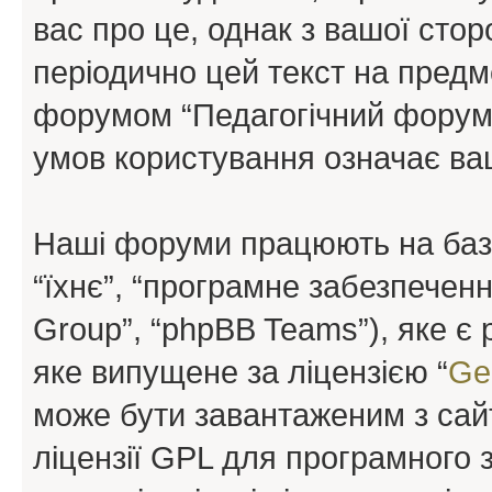
вас про це, однак з вашої сто
періодично цей текст на предм
форумом “Педагогічний форум”
умов користування означає ваш
Наші форуми працюють на базі 
“їхнє”, “програмне забезпечен
Group”, “phpBB Teams”), яке є
яке випущене за ліцензією “
Ge
може бути завантаженим з са
ліцензії GPL для програмного 