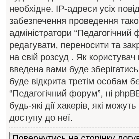
необхідне. IP-адреси усіх пов
забезпечення проведення такої
адміністратори “Педагогічний
редагувати, переносити та зак
на свій розсуд . Як користува
введена вами буде зберігатись
буде відкрита третім особам бе
“Педагогічний форум”, ні phpBB
будь-які дії хакерів, які можу
доступу до неї.
Повернутись на сторінку логу