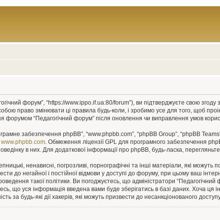
гічний форум”, “https://www.ippo.if.ua:80/forum”), ви підтверджуєте свою згод
собою право змінювати ці правила будь-коли, і зробимо усе для того, щоб про
ння форумом “Педагогічний форум” після оновлення чи виправлення умов корис
рограмне забезпечення phpBB”, “www.phpbb.com”, “phpBB Group”, “phpBB Teams”
у
www.phpbb.com
. Обмеження ліцензії GPL для програмного забезпечення phpBB 
оведінку в них. Для додаткової інформації про phpBB, будь-ласка, перегляньт
пницькі, ненависні, погрозливі, порнографічні та інші матеріали, які можуть п
ести до негайної і постійної відмови у доступі до форуму, при цьому ваш інт
роведення такої політики. Ви погоджуєтесь, що адміністратори “Педагогічний
єтесь, що уся інформація введена вами буде зберігатись в базі даних. Хоча ця 
сть за будь-які дії хакерів, які можуть призвести до несанкціонованого доступу