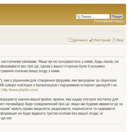
Розширений пошук
Допомога
Реєстрація
Вхід
у з наступними умовами. Якщо ви не погоджуєтесь з ними, будь-ласка, не
інформувати вас про це, однак з вашої сторони було б розумно
тування означає вашу згоду з ними.
), яке є рішенням для створення форумів, яке випущене за ліцензією
суворо пов'язані з організацією і підтримкою інтернет-дискусій і не
е:
http://www.phpbb.com/
.
орушувати закони вашої країни, країни, яка надає послуги хостингу для
ернет-провайдер буде повідомлений про це, якщо ми будемо вважати це за
 форум” мають право видаляти, редагувати, переносити та закривати
інформація не буде відкрита третім особам без вашої згоди, ні
 до неї.