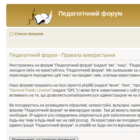
Педагогічний форум
Список форумів
Педагогічний форум - Правила використання
Реєструючись на форумі “Педагогічний форум” (надалі “ми”, “наш”, “Педаго
заходьте і/або не користуйтесь “Педагогічний форум”. Ми залишаємо за 
переглядати періодично цей текст на предмет змін, оскільки користува
Наші форуми працюють на базі скрипта phpBB (надалі “вони”, “їхнє”, “п
“
General Public License
” (надалі “GPL”) і може бути завантаженим з сайт
впливають на те, що дозволяється/забороняється адміністрацією чи на п
Ви погоджуєтесь не розміщувати образливі, непристойні, вульгарні, накле
форуму “Педагогічний форум” чи міжнародне право. Такі дії можуть призв
необхідне. IP-адреси усіх повідомлень зберігаються для забезпечення п
будь-яку тему в будь-який час на свій розсуд . Як користувач ви погоджу
адміністрація “Педагогічний форум”, ні phpBB не буде нести відповідальні