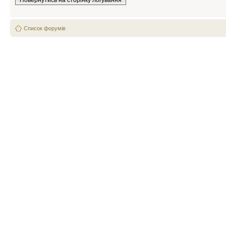
Повернутись на сторінку логування
Список форумів